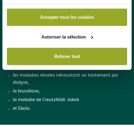
Si vous souhaitez en savoir plus sur l'utilisation des
l’hépatite virale,
cookies par DKV ou sur la manière de bloquer et/ou de
la malaria,
supprimer les cookies, veuillez consulter notre
Accepter tous les cookies
le typhus exanthématique,
déclaration relative aux cookies, disponible au bas de
les affections typhoïdes et paratyphoïdes,
chaque page du site Web.
Autoriser la sélection
la diphtérie,
le choléra,
Refuser tout
le charbon,
la mucoviscidose,
les maladies rénales nécessitant un traitement par
dialyse,
la brucellose,
la maladie de Creutzfeldt-Jakob
et Ebola.