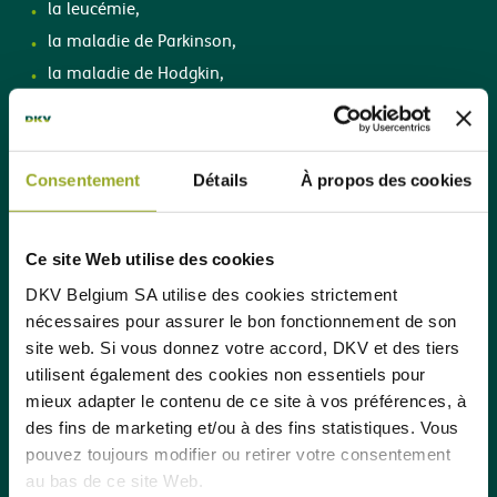
la leucémie,
la maladie de Parkinson,
la maladie de Hodgkin,
la maladie de Pompe,
la maladie de Crohn,
la maladie d’Alzheimer,
Consentement
Détails
À propos des cookies
le SIDA,
le diabète,
Ce site Web utilise des cookies
la tuberculose,
DKV Belgium SA utilise des
cookies strictement
la sclérose en plaques,
nécessaires
pour assurer le bon fonctionnement de son
la sclérose latérale amyotrophique,
site web. Si vous donnez votre accord, DKV et des tiers
la méningite cérébro-spinale,
utilisent également des
cookies non essentiels
pour
la poliomyélite,
mieux adapter le contenu de ce site à vos préférences, à
les dystrophies musculaires progressives,
des fins de marketing et/ou à des fins statistiques. Vous
l’encéphalite,
pouvez toujours modifier ou retirer votre consentement
au bas de ce site Web.
le tétanos,