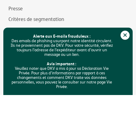
Presse
Critères de segmentation
Jobs
Alerte aux E-mails frauduleux :
Durabilité
Des emails de phishing usurpant notre identité circulent.
Ils ne proviennent pas de DKV. Pour votre sécurité, vérifiez
toujours l’adresse de l’expéditeur avant d’ouvrir un
Accessibilité
message ou un lien.
FAQ
Avis important :
Veuillez noter que DKV a mis à jour sa Déclaration Vie
Privée. Pour plus d’informations par rapport à ces
Rechercher
changements et comment DKV traite vos données
personnelles, vous pouvez le consulter sur notre page Vie
Privée.
Copyright © DKV Belgique
Mentions légales
Vie privée
Déclaration sur les cookies
Accessibilité
Une plainte