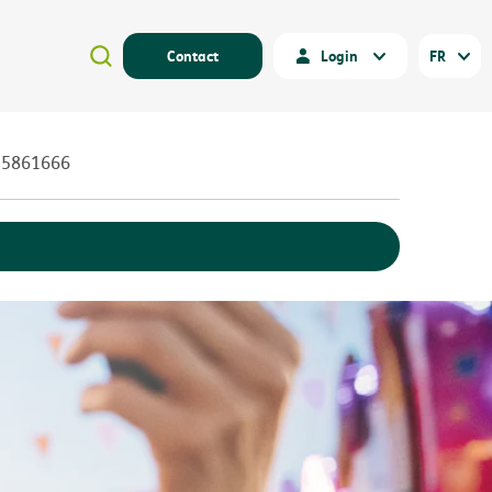
Contact
Login
FR
25861666