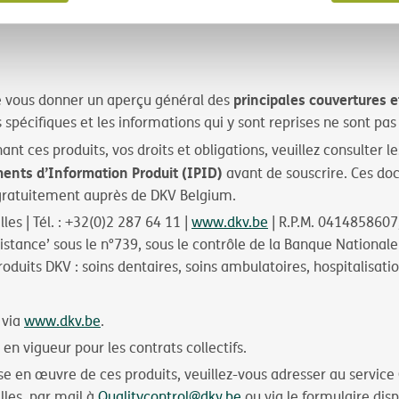
principales couvertures e
e vous donner un aperçu général des
 spécifiques et les informations qui y sont reprises ne sont pas
 ces produits, vos droits et obligations, veuillez consulter l
ents d’Information Produit (IPID)
avant de souscrire. Ces do
ratuitement auprès de DKV Belgium.
es | Tél. : +32(0)2 287 64 11 |
www.dkv.be
| R.P.M. 0414858607,
istance’ sous le n°739, sous le contrôle de la Banque Nationale
roduits DKV : soins dentaires, soins ambulatoires, hospitalisati
 via
www.dkv.be
.
en vigueur pour les contrats collectifs.
mise en œuvre de ces produits, veuillez-vous adresser au service
lles, par mail à
Qualitycontrol@dkv.be
ou via le formulaire disp