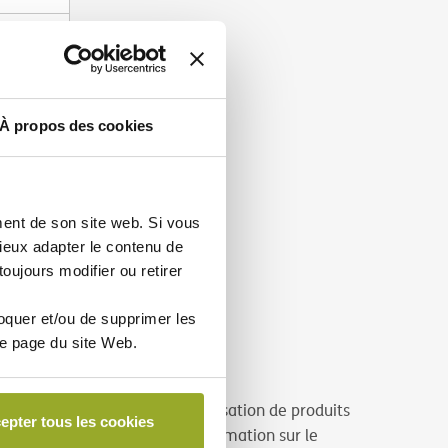
À propos des cookies
ent de son site web. Si vous
eux adapter le contenu de
oujours modifier ou retirer
loquer et/ou de supprimer les
ue page du site Web.
formation lors de la commercialisation de produits
epter tous les cookies
lez consulter le document d'information sur le