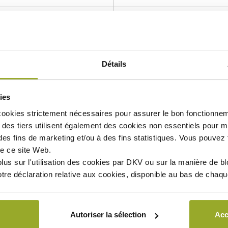
Détails
ies
cookies strictement nécessaires
pour assurer le bon fonctionnem
Télécharger
Télécharger
des tiers utilisent également des
cookies non essentiels
pour mi
des fins de marketing et/ou à des fins statistiques. Vous pouvez t
e ce site Web.
En savoir plus
En savoir plus
lus sur l'utilisation des cookies par DKV ou sur la manière de b
otre déclaration relative aux cookies, disponible au bas de chaq
 du 25 avril 2014 imposant certaines obligations en matière d'in
Autoriser la sélection
Acc
'information et avant de souscrire à l’un de ces produits, veuil