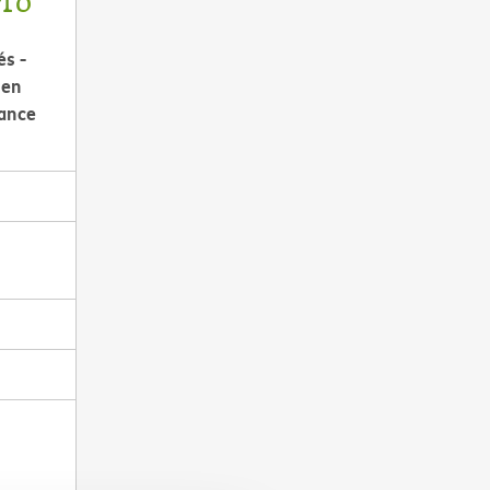
Pro
és -
 en
rance