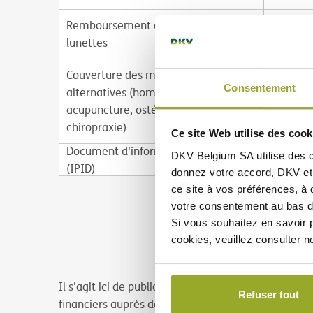
Remboursement des lentilles ou
lunettes
Couverture des médecines
Consentement
alternatives (homéopathie,
acupuncture, ostéopathie et
chiropraxie)
Ce site Web utilise des cook
Document d'information produit
DKV Belgium SA utilise des
(IPID)
donnez votre accord, DKV et 
ce site à vos préférences, à 
votre consentement au bas d
Si vous souhaitez en savoir p
cookies, veuillez consulter n
Il s'agit ici de publicité au sens de l'arrêté royal
Refuser tout
financiers auprès des clients de détail. Pour plus d