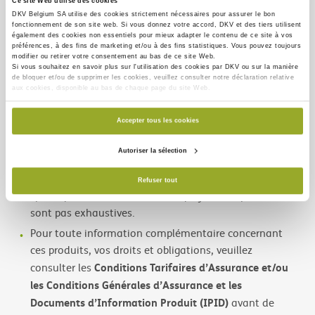
Ce site Web utilise des cookies
majorité du marché, sur base notamment de
DKV Belgium SA utilise des
cookies strictement nécessaires
pour assurer le bon
l’encaissement des compagnies considérées). Cet
fonctionnement de son site web. Si vous donnez votre accord, DKV et des tiers utilisent
également des
cookies non essentiels
pour mieux adapter le contenu de ce site à vos
événement bénéficie du soutien d’Assuralia et s’appuie
préférences, à des fins de marketing et/ou à des fins statistiques. Vous pouvez toujours
modifier ou retirer votre consentement au bas de ce site Web.
sur des partenaires de choix dans le secteur, à savoir : La
Si vous souhaitez en savoir plus sur l'utilisation des cookies par DKV ou sur la manière
Libre Belgique, Comarch, Axis, Ensur. Plus d’info sur les
de bloquer et/ou de supprimer les cookies, veuillez consulter notre déclaration relative
aux cookies, disponible au bas de chaque page du site Web.
critères de sélection utilisés sur
www.decavi.be
.
Accepter tous les cookies
Ce document d’information a pour unique but de vous
principales couvertures
donner un aperçu général des
Autoriser la sélection
et exclusions
relatives à ces produits. Ce document
n’est pas personnalisé en fonction de vos besoins
Refuser tout
spécifiques et les informations qui y sont reprises ne
sont pas exhaustives.
Pour toute information complémentaire concernant
ces produits, vos droits et obligations, veuillez
Conditions Tarifaires d’Assurance et/ou
consulter les
les Conditions Générales d’Assurance et les
Documents d’Information Produit (IPID)
avant de