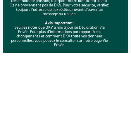
Durabilité
Des emails de phishing usurpant notre identité circulent.
Ils ne proviennent pas de DKV. Pour votre sécurité, vérifiez
toujours l’adresse de l’expéditeur avant d’ouvrir un
Accessibilité
message ou un lien.
FAQ
Avis important :
Veuillez noter que DKV a mis à jour sa Déclaration Vie
Privée. Pour plus d’informations par rapport à ces
Rechercher
changements et comment DKV traite vos données
personnelles, vous pouvez le consulter sur notre page Vie
Privée.
Copyright © DKV Belgique
Mentions légales
Vie privée
Déclaration sur les cookies
Accessibilité
Une plainte