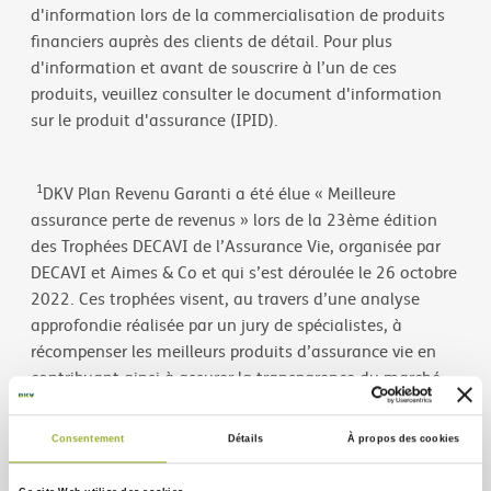
d'information lors de la commercialisation de produits
financiers auprès des clients de détail. Pour plus
d'information et avant de souscrire à l’un de ces
produits, veuillez consulter le document d'information
sur le produit d'assurance (IPID).
1
DKV Plan Revenu Garanti a été élue « Meilleure
assurance perte de revenus » lors de la 23ème édition
des Trophées DECAVI de l’Assurance Vie, organisée par
DECAVI et Aimes & Co et qui s’est déroulée le 26 octobre
2022. Ces trophées visent, au travers d’une analyse
approfondie réalisée par un jury de spécialistes, à
récompenser les meilleurs produits d’assurance vie en
contribuant ainsi à assurer la transparence du marché.
Ce jury a vérifié les performances et la qualité des
contrats sur base de leur rentabilité, caractéristiques
Consentement
Détails
À propos des cookies
d’assurance et innovation. L’ensemble des produits du
marché ont été analysés par catégorie (ou du moins la