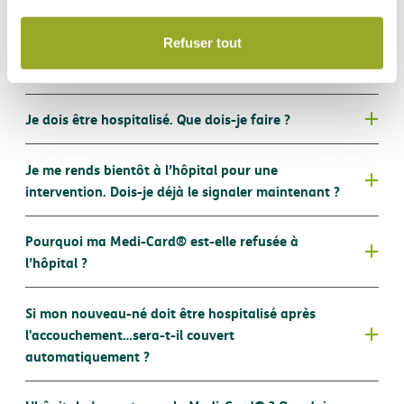
Vous avez une question ?
Refuser tout
À quoi sert la Medi-Card® ?
®
Je dois être hospitalisé. Que dois-je faire ?
®
Je me rends bientôt à l’hôpital pour une
®
intervention. Dois-je déjà le signaler maintenant ?
®
DKV Assistance
Pourquoi ma Medi-Card® est-elle refusée à
®
l’application
®
l’hôpital ?
®
DKV
®
®
Si mon nouveau-né doit être hospitalisé après
®
Avez-vous bien payé votre prime d'assurance à temps
l'accouchement…sera-t-il couvert
?
automatiquement ?
Il reste peut-être une prime non payée
Vos anciens dossiers sont-ils clôturés ?
Votre police d’assurance n’est plus valable
®
L’hôpital accepte-t-il la Medi-Card
? Vous trouverez