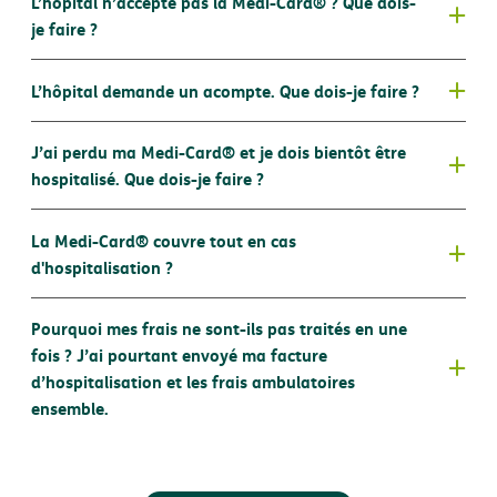
L’hôpital n’accepte pas la Medi-Card® ? Que dois-
Les frais refusés lors d’une précédente admission n’ont
la liste complète de ces hôpitaux
ici
.
AssurPharma
je faire ?
pas encore été remboursés
L'intervention demandée est-elle couverte par votre
Vous êtes hospitalisé dans un hôpital qui n'accepte
contrat ?
L’hôpital demande un acompte. Que dois-je faire ?
®
pas la Medi-Card
®
L’intervention est-elle nécessaire sur le plan médical ?
Les interventions qui ne sont pas nécessaires d’un
®
Contactez-nous
J’ai perdu ma Medi-Card® et je dois bientôt être
®
®
point de vue médical (traitements esthétiques) ne
document d’affiliation
hospitalisé. Que dois-je faire ?
®
sont en effet pas couvertes.
®
®
guide d'hospitalisation
La Medi-Card® couvre tout en cas
®
ici
application DKV
d'hospitalisation ?
®
formulaire de contact
Pourquoi mes frais ne sont-ils pas traités en une
®
fois ? J’ai pourtant envoyé ma facture
d’hospitalisation et les frais ambulatoires
ensemble.