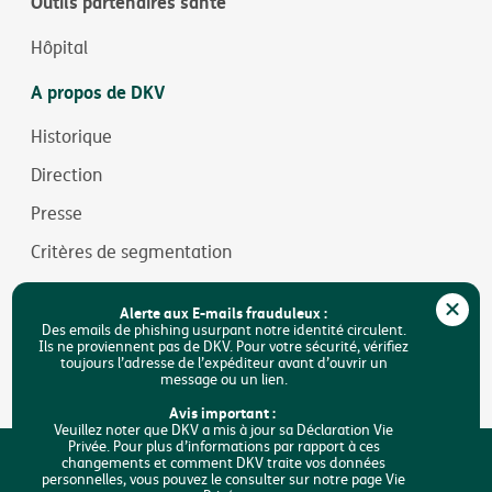
Outils partenaires santé
Hôpital
A propos de DKV
Historique
Direction
Presse
Critères de segmentation
Jobs
Alerte aux E-mails frauduleux :
Durabilité
Des emails de phishing usurpant notre identité circulent.
Ils ne proviennent pas de DKV. Pour votre sécurité, vérifiez
toujours l’adresse de l’expéditeur avant d’ouvrir un
Accessibilité
message ou un lien.
FAQ
Avis important :
Veuillez noter que DKV a mis à jour sa Déclaration Vie
Privée. Pour plus d’informations par rapport à ces
Rechercher
changements et comment DKV traite vos données
J'analyse mes besoins
personnelles, vous pouvez le consulter sur notre page Vie