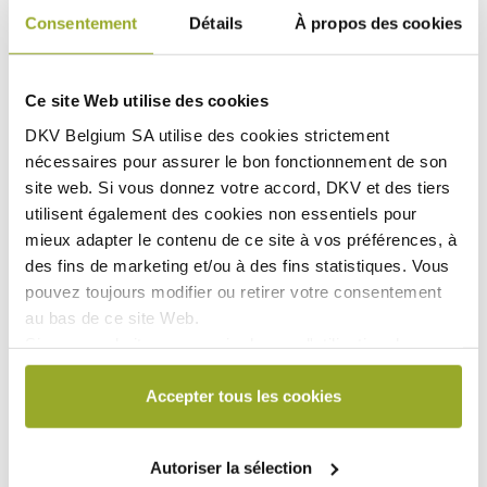
les soins pré et post hospitalisation et les Maladies
Consentement
Détails
À propos des cookies
Graves si l’assurance maladie légale n’intervient pas du
tout (sur aucun poste de la facture de l’hôpital).
2
Médicaments, pansements et matériel médical :
Ce site Web utilise des cookies
remboursement réduit à 40% si l’assurance maladie
légale n’intervient pas.
DKV Belgium SA utilise des
cookies strictement
nécessaires
pour assurer le bon fonctionnement de son
site web. Si vous donnez votre accord, DKV et des tiers
utilisent également des
cookies non essentiels
pour
mieux adapter le contenu de ce site à vos préférences, à
Les documents
des fins de marketing et/ou à des fins statistiques. Vous
pouvez toujours modifier ou retirer votre consentement
Conditions Générales d'Assurance
au bas de ce site Web.
Si vous souhaitez en savoir plus sur l'utilisation des
Document d'information produit (IPID)
cookies par DKV ou sur la manière de bloquer et/ou de
supprimer les cookies, veuillez consulter notre
Accepter tous les cookies
DKV Hospi Comfort (Primes)
déclaration relative aux cookies, disponible au bas de
chaque page du site Web.
Autoriser la sélection