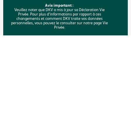
FAQ
Avis important :
Veuillez noter que DKV a mis à jour sa Déclaration Vie
Privée. Pour plus d’informations par rapport à ces
Rechercher
changements et comment DKV traite vos données
personnelles, vous pouvez le consulter sur notre page Vie
Privée.
Copyright © DKV Belgique
Mentions légales
Vie privée
Déclaration sur les cookies
Accessibilité
Une plainte