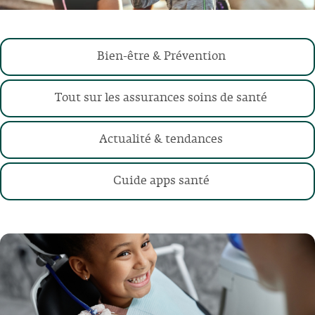
Bien-être & Prévention
Nutrition
Sport & exercices
Tout sur les assurances soins de santé
Corps & santé
En général
Bien-être mental
En fonction de chaque étape de votre vie
Actualité & tendances
Guide apps santé