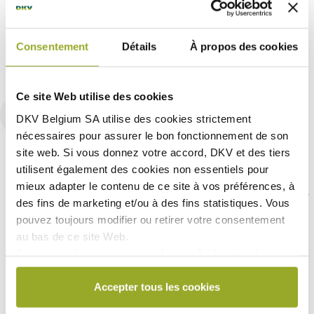
leader du marché en Belgique, nous souhaitons partager avec
vous notre expérience quant aux besoins qui se font sentir à
certains moments charnières de la vie. Voici quelques pistes de
Consentement
Détails
À propos des cookies
réflexion.
Ce site Web utilise des cookies
Vos premiers pas dans la vie
1
DKV Belgium SA utilise des
cookies strictement
active !
nécessaires
pour assurer le bon fonctionnement de son
site web. Si vous donnez votre accord, DKV et des tiers
Votre premier boulot. Une page se tourne, un
utilisent également des
cookies non essentiels
pour
nouveau monde s’ouvre à vous. Mais qui dit
mieux adapter le contenu de ce site à vos préférences, à
nouvelles opportunités dit nouvelles responsabilités.
des fins de marketing et/ou à des fins statistiques. Vous
Pour les pouvoirs publics, vous devez désormais être
pouvez toujours modifier ou retirer votre consentement
capable de vous prendre en charge vous-même.
au bas de ce site Web.
Si vous souhaitez en savoir plus sur l'utilisation des
Les premiers pas dans la vie active peuvent vous
cookies par DKV ou sur la manière de bloquer et/ou de
sembler insurmontables. Il faut penser à tout en
supprimer les cookies, veuillez consulter notre
Accepter tous les cookies
même temps : se trouver un toit, payer ses impôts,
déclaration relative aux cookies, disponible au bas de
prévoir son transport, régler les petits et plus gros