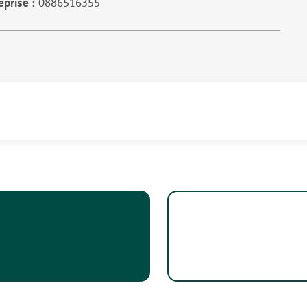
eprise
0886516355