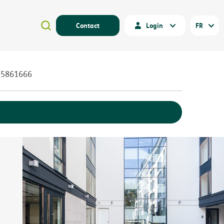
Contact
Login
FR
25861666